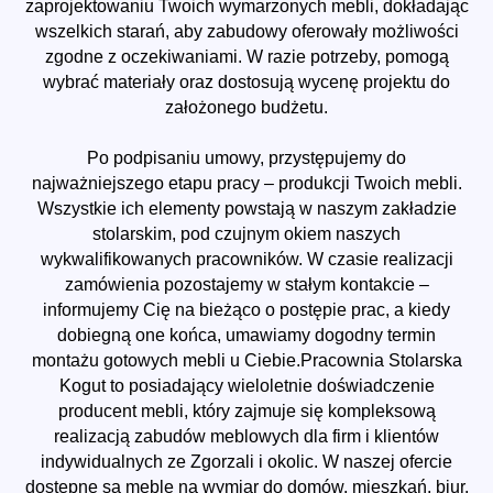
zaprojektowaniu Twoich wymarzonych mebli, dokładając
wszelkich starań, aby zabudowy oferowały możliwości
zgodne z oczekiwaniami. W razie potrzeby, pomogą
wybrać materiały oraz dostosują wycenę projektu do
założonego budżetu.
Po podpisaniu umowy, przystępujemy do
najważniejszego etapu pracy – produkcji Twoich mebli.
Wszystkie ich elementy powstają w naszym zakładzie
stolarskim, pod czujnym okiem naszych
wykwalifikowanych pracowników. W czasie realizacji
zamówienia pozostajemy w stałym kontakcie –
informujemy Cię na bieżąco o postępie prac, a kiedy
dobiegną one końca, umawiamy dogodny termin
montażu gotowych mebli u Ciebie.Pracownia Stolarska
Kogut to posiadający wieloletnie doświadczenie
producent mebli, który zajmuje się kompleksową
realizacją zabudów meblowych dla firm i klientów
indywidualnych ze Zgorzali i okolic. W naszej ofercie
dostępne są meble na wymiar do domów, mieszkań, biur,